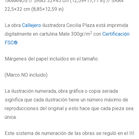
TAMAÑOS // SRA3 32×45 cm (12,59×17,71 in) // SRA4
22,5×32 cm (8,85×12,59 in)
La obra
Callejero
ilustradora Cecilia Plaza está imprimida
2
digitalmente en cartulina Mate 300gr/m
con
Certificación
FSC®
Márgenes del papel incluidos en el tamaño.
(Marco NO incluido)
La ilustración numerada, obra gráfica o copia seriada
significa que cada ilustración tiene un número máximo de
reproducciones del original y esto hace que cada pieza sea
única.
Este sistema de numeración de las obras se reguló en el III