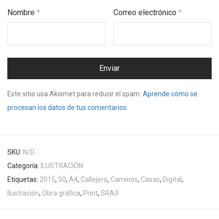
Nombre
*
Correo electrónico
*
Este sitio usa Akismet para reducir el spam.
Aprende cómo se
procesan los datos de tus comentarios.
SKU:
N/D
Categoría:
ILUSTRACIÓN
Etiquetas:
2015
,
50
,
A4
,
Callejero
,
Caminos
,
Casas
,
Digital
,
Ilustración
,
Obra gráfica
,
Print
,
SRA3