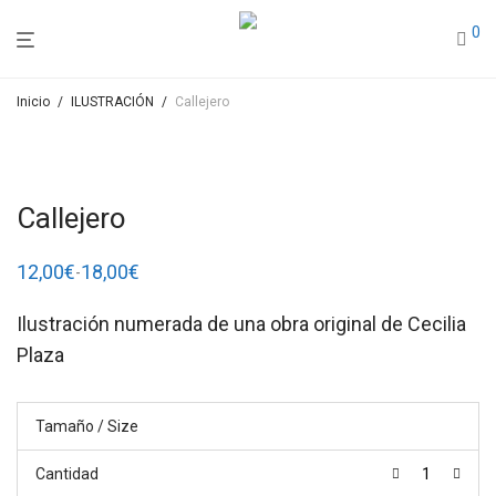
0
Inicio
/
ILUSTRACIÓN
/
Callejero
Callejero
12,00
€
18,00
€
-
Rango
de
precios:
Ilustración numerada de una obra original de Cecilia
desde
12,00€
Plaza
hasta
18,00€
Tamaño / Size
Cantidad