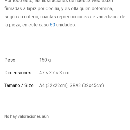
Por todo esto, las ilustraciones de nuestra web están
firmadas a lápiz por Cecilia, y es ella quien determina,
según su criterio, cuantas repreducciones se van a hacer de
la pieza, en este caso
50
unidades.
Peso
150 g
Dimensiones
47 × 37 × 3 cm
Tamaño / Size
A4 (32x22cm), SRA3 (32x45cm)
No hay valoraciones aún.