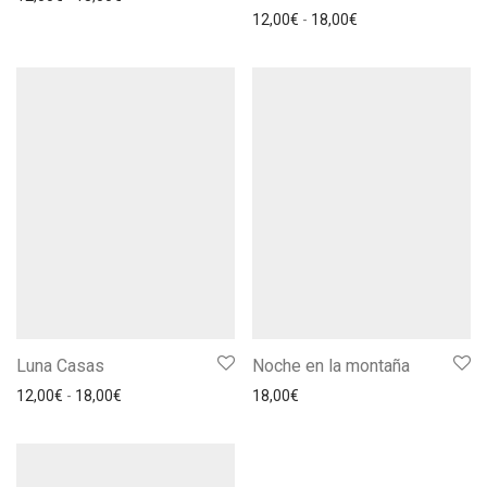
Rango de precios: 
12,00
€
-
18,00
€
Luna Casas
Noche en la montaña
Rango de precios: desde 12,00€ hasta 18,00€
12,00
€
-
18,00
€
18,00
€