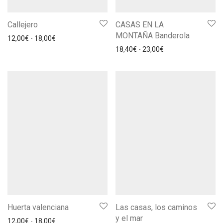
Callejero
CASAS EN LA
MONTAÑA Banderola
Rango de precios: desde 12,00€ hasta 18,00€
12,00
€
-
18,00
€
Rango de precios: 
18,40
€
-
23,00
€
Huerta valenciana
Las casas, los caminos
y el mar
Rango de precios: desde 12,00€ hasta 18,00€
12,00
€
-
18,00
€