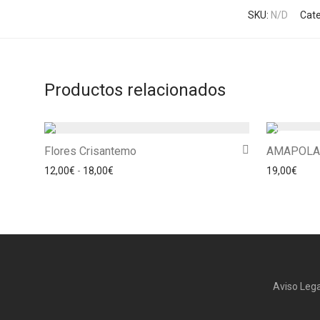
SKU:
N/D
Cate
Productos relacionados
Flores Crisantemo
AMAPOLAS
Rango de precios: desde 12,00€ hasta 18,00€
12,00
€
-
18,00
€
19,00
€
Aviso Lega