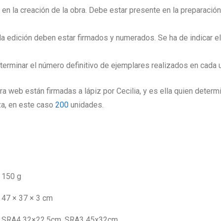
e en la creación de la obra. Debe estar presente en la preparaci
 edición deben estar firmados y numerados. Se ha de indicar el 
eterminar el número definitivo de ejemplares realizados en cada
ra web están firmadas a lápiz por Cecilia, y es ella quien determi
za, en este caso
200
unidades.
150 g
47 × 37 × 3 cm
SRA4 32×22,5cm, SRA3 45x32cm