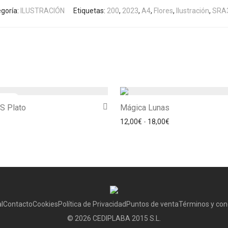
goría:
ILUSTRACIÓN
Etiquetas:
200
,
2023
,
A4
,
Flores
,
Ilustración
,
SRA
 Plato
Mágica Lunas
Rango de precios:
12,00
€
-
18,00
€
l
Contacto
Cookies
Política de Privacidad
Puntos de venta
Términos y con
©
2026
CEDIPLABA 2015 S.L.