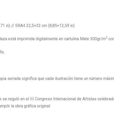
 in) // SRA4 22,5×32 cm (8,85×12,59 in)
2
 Plaza está imprimida digitalmente en cartulina Mate 300gr/m
co
ño.
copia seriada significa que cada ilustración tiene un número máxi
 se reguló en el III Congreso Internacional de Artistas celebrad
plir la obra gráfica original: