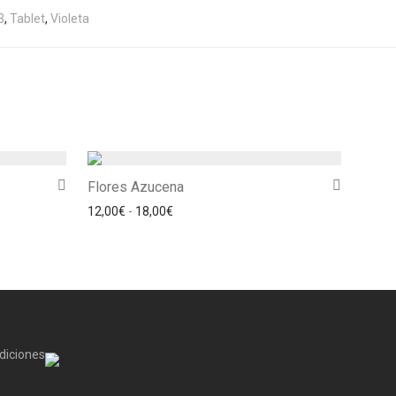
3
,
Tablet
,
Violeta
Flores Azucena
 desde 12,00€ hasta 18,00€
Rango de precios: desde 12,00€ hasta 1
12,00
€
-
18,00
€
diciones