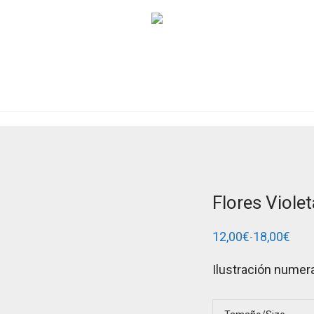
Flores Violet
12,00
€
18,00
€
-
Rango
de
precios:
Ilustración numera
desde
12,00€
hasta
18,00€