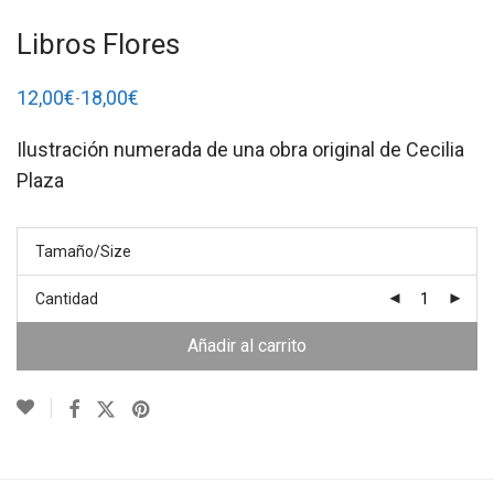
Libros Flores
12,00
€
18,00
€
-
Rango
de
precios:
Ilustración numerada de una obra original de Cecilia
desde
12,00€
Plaza
hasta
18,00€
Tamaño/Size
Cantidad
Añadir al carrito