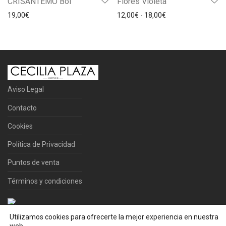
CRISANTEMO Bol
Flores Violeta
Rango de precios: 
19,00
€
12,00
€
-
18,00
€
Aviso Legal
Contacto
Cookies
Política de Privacidad
Puntos de venta
Términos y condiciones
©
2026
CEDIPLABA 2015 S.L.
Utilizamos cookies para ofrecerte la mejor experiencia en nuestra