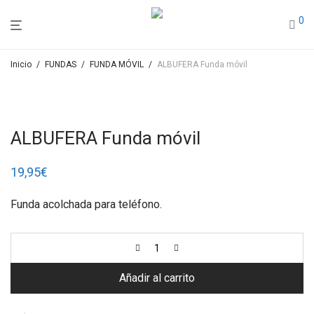
0
Inicio
/
FUNDAS
/
FUNDA MÓVIL
/
ALBUFERA Funda móvil
ALBUFERA Funda móvil
19,95
€
Funda acolchada para teléfono.
Añadir al carrito