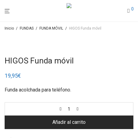
0
Inicio
/
FUNDAS
/
FUNDA MÓVIL
/
HIGOS Funda móvil
HIGOS Funda móvil
19,95
€
Funda acolchada para teléfono.
Añadir al carrito