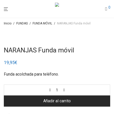
0
Inicio
/
FUNDAS
/
FUNDA MÓVIL
/
NARANJAS Funda móvil
NARANJAS Funda móvil
19,95
€
Funda acolchada para teléfono.
Añadir al carrito