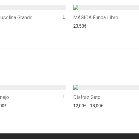
selina Grande
MÁGICA Funda Libro
23,50
€
nejo
Disfraz Gato
Rango de precios: desde 12,00€ hasta 18,00€
Rango de precios:
00
€
12,00
€
-
18,00
€