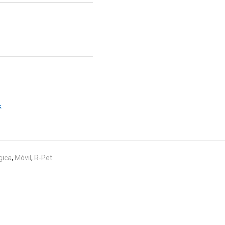
.
ica
,
Móvil
,
R-Pet