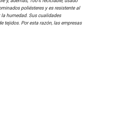
xible y, además, 100% reciclable, usado
ominados poliésteres y es resistente al
az la humedad. Sus cualidades
de tejidos. Por esta razón, las empresas