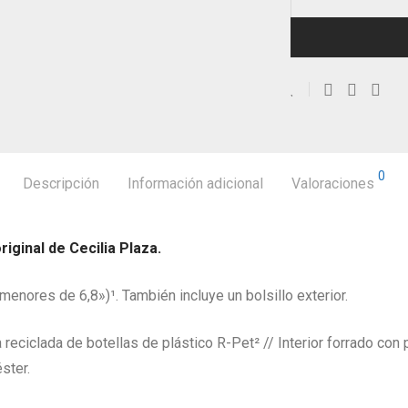
0
Descripción
Información adicional
Valoraciones
iginal de Cecilia Plaza.
enores de 6,8»)¹. También incluye un bolsillo exterior.
eciclada de botellas de plástico R-Pet² // Interior forrado con
ster.