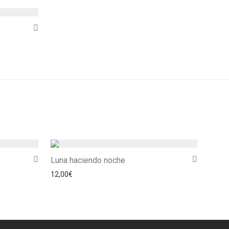
Luna haciendo noche
 desde 12,00€ hasta 18,00€
12,00
€