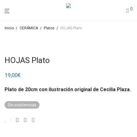
0
Inicio
/
CERÁMICA
/
Platos
/
HOJAS Plato
HOJAS Plato
19,00
€
Plato de 20cm con ilustración original de Cecilia Plaza.
Sin existencias