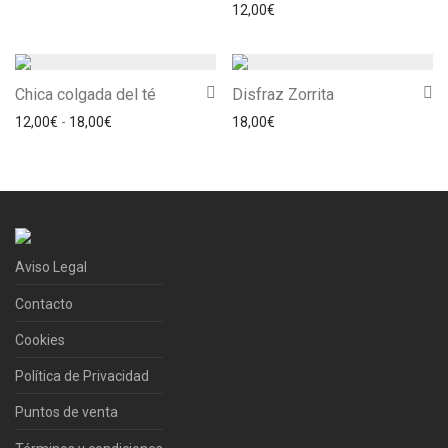
12,00
€
Chica colgada del té
Disfraz Zorrita
Rango de precios: desde 12,00€ hasta 18,00€
12,00
€
-
18,00
€
18,00
€
Aviso Legal
Contacto
Cookies
Política de Privacidad
Puntos de venta