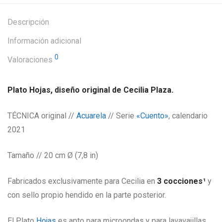
Descripción
Información adicional
0
Valoraciones
Plato Hojas, diseño original de Cecilia Plaza.
TÉCNICA original //
Acuarela
// Serie
«Cuento»
, calendario
2021
Tamaño // 20 cm Ø (7,8 in)
Fabricados exclusivamente para Cecilia en
3 cocciones¹
y
con sello propio hendido en la parte posterior.
El Plato
Hojas
es apto para microondas y para lavavajillas.