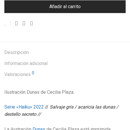
Añadir al carrito
Descripción
Información adicional
0
Valoraciones
Ilustración Dunas de Cecilia Plaza.
Serie «Haiku» 2022
//
Salvaje gris / acaricia las dunas /
destello secreto //
La ilustración
Dunas
de Cecilia Plaza está imprimida