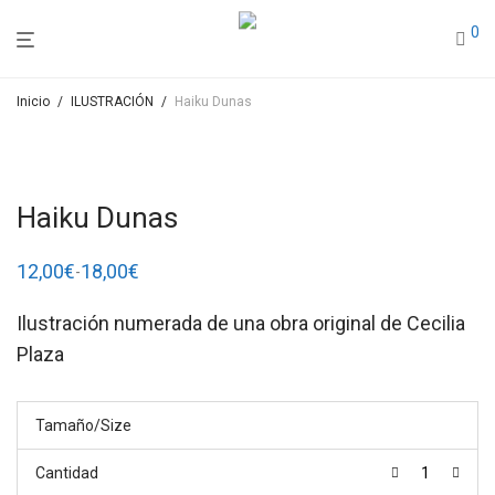
0
Inicio
/
ILUSTRACIÓN
/
Haiku Dunas
Haiku Dunas
12,00
€
18,00
€
-
Rango
de
precios:
Ilustración numerada de una obra original de Cecilia
desde
12,00€
Plaza
hasta
18,00€
Tamaño/Size
Cantidad