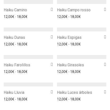
Haiku Camino
Haiku Campo rosso
Rango de precios: desde 12,00€ hasta 18,00€
Rango de precios: 
12,00
€
-
18,00
€
12,00
€
-
18,00
€
Haiku Dunas
Haiku Espigas
Rango de precios: desde 12,00€ hasta 18,00€
Rango de precios: 
12,00
€
-
18,00
€
12,00
€
-
18,00
€
Haiku Farolillos
Haiku Girasoles
Rango de precios: desde 12,00€ hasta 18,00€
Rango de precios: 
12,00
€
-
18,00
€
12,00
€
-
18,00
€
Haiku Lluvia
Haiku Luces árboles
Rango de precios: desde 12,00€ hasta 18,00€
Rango de precios: 
12,00
€
-
18,00
€
12,00
€
-
18,00
€