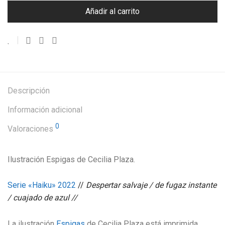
Añadir al carrito
Descripción
Información adicional
0
Valoraciones
Ilustración Espigas de Cecilia Plaza.
Serie «Haiku» 2022
//
Despertar salvaje / de fugaz instante
/ cuajado de azul //
La ilustración
Espigas
de Cecilia Plaza está imprimida