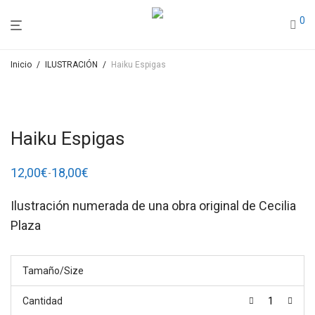
0
Inicio
/
ILUSTRACIÓN
/
Haiku Espigas
Haiku Espigas
12,00
€
18,00
€
-
Rango
de
precios:
Ilustración numerada de una obra original de Cecilia
desde
12,00€
Plaza
hasta
18,00€
Tamaño/Size
Cantidad