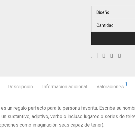
un cliente
Diseño
Cantidad
1
Descripción
Información adicional
Valoraciones
es un regalo perfecto para tu persona favorita. Escribe su nomb
 un sustantivo, adjetivo, verbo o incluso lugares o series de te
 opciones como imaginación seas capaz de tener).