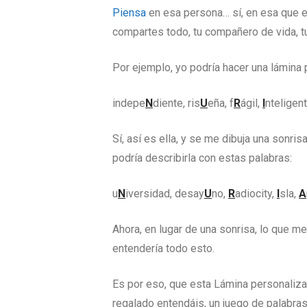
Piensa
en esa persona… sí, en esa que 
compartes todo, tu compañero de vida, tu
Por ejemplo, yo podría hacer una lámina 
indepe
N
diente, ris
U
eña, f
R
ágil,
I
nteligent
Sí, así es ella, y se me dibuja una sonr
podría describirla con estas palabras:
u
N
iversidad, desay
U
no,
R
adiocity,
I
sla,
A
Ahora, en lugar de una sonrisa, lo que m
entendería todo esto.
Es por eso, que esta Lámina personaliza
regalado entendáis, un juego de palabras