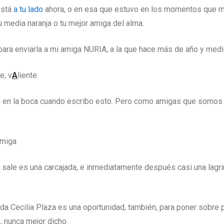
está
a tu lado
ahora, o en esa que estuvo en los momentos que má
 media naranja o tu mejor amiga del alma.
para enviarla a mi amiga NURIA, a la que hace más de año y medio
e, v
A
liente.
isa en la boca cuando escribo esto. Pero como amigas que somos 
miga
e sale es una carcajada, e inmediatamente después casi una lagrim
da Cecilia Plaza es una oportunidad, también, para poner sobre 
, nunca mejor dicho.