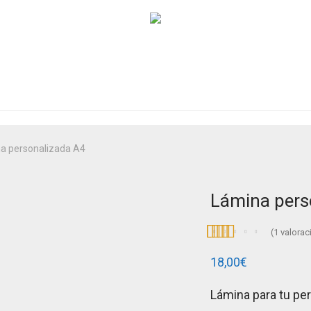
a personalizada A4
Lámina pers
(
1
valoraci
Valorado con
1
18,00
€
5.00
de 5 en
base a
Lámina para tu per
valoración de