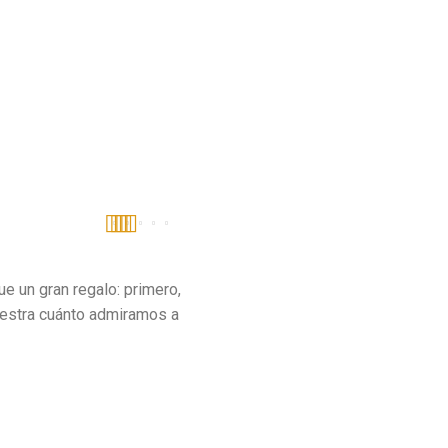
Valorado
con
5
de 5
ue un gran regalo: primero,
uestra cuánto admiramos a