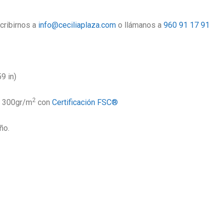
cribirnos a
info@ceciliaplaza.com
o llámanos a
960 91 17 91
9 in)
2
e 300gr/m
con
Certificación FSC®
ño.