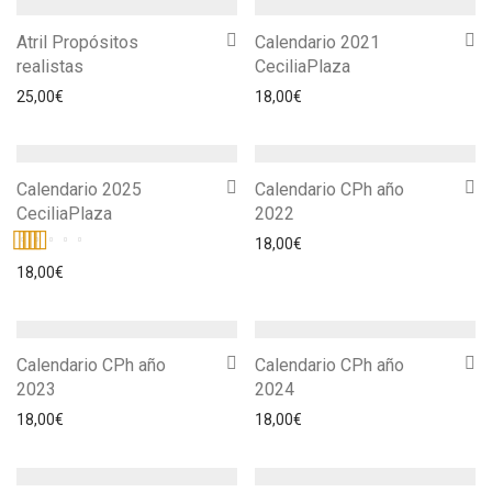
Atril Propósitos
Calendario 2021
realistas
CeciliaPlaza
25,00
€
18,00
€
Calendario 2025
Calendario CPh año
CeciliaPlaza
2022
18,00
€
Valorado
18,00
€
con
5.00
de
5
Calendario CPh año
Calendario CPh año
2023
2024
18,00
€
18,00
€