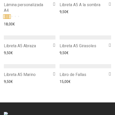
Lámina personalizada
Libreta A5 A la sombra
A4
9,50
€
Valorado
18,00
€
con
5.00
de
5
Libreta A5 Abraza
Libreta A5 Girasoles
9,50
€
9,50
€
Libreta A5 Marino
Libro de Fallas
9,50
€
15,00
€