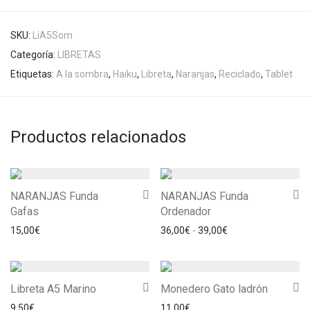
SKU:
LiA5Som
Categoría:
LIBRETAS
Etiquetas:
A la sombra
,
Haiku
,
Libreta
,
Naranjas
,
Reciclado
,
Tablet
Productos relacionados
NARANJAS Funda
NARANJAS Funda
Gafas
Ordenador
Rango de precios: 
15,00
€
36,00
€
-
39,00
€
Libreta A5 Marino
Monedero Gato ladrón
9,50
€
11,00
€