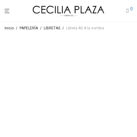
0
Inicio
/
PAPELERÍA
/
LIBRETAS
/
Libreta A5 A la sombra