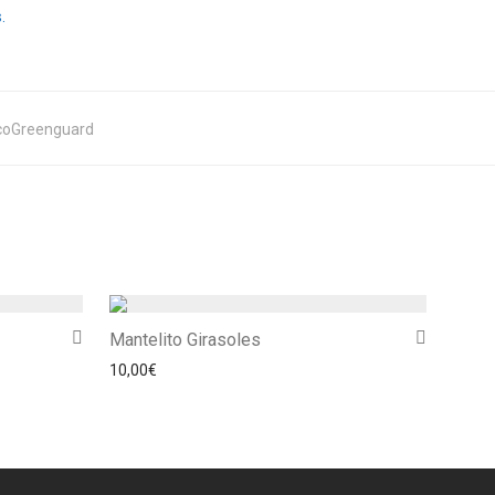
.
coGreenguard
Mantelito Girasoles
10,00
€