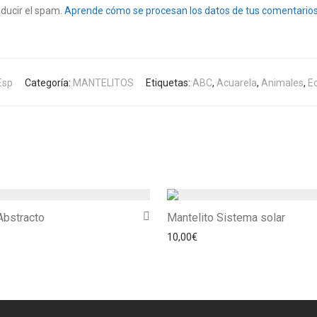
educir el spam.
Aprende cómo se procesan los datos de tus comentarios
Esp
Categoría:
MANTELITOS
Etiquetas:
ABC
,
Acuarela
,
Animales
,
E
Abstracto
Mantelito Sistema solar
10,00
€