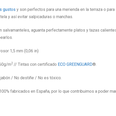
os gustos
y son perfectos para una merienda en la terraza o para 
ela y así evitar salpicaduras o manchas.
n salvamanteles, aguanta perfectamente platos y tazas calientes 
earlos.
rosor 1,5 mm (0,06 in)
2
560g/m
// Tintas con certificado
ECO GREENGUARD
®.
jabón / No destiñe / No es tóxico.
00% fabricados en España, por lo que contribuimos a poder mant