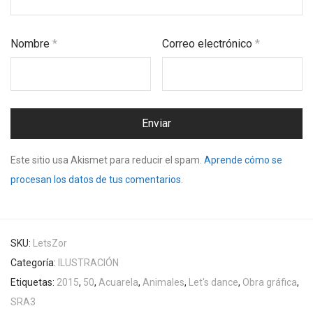
Nombre
*
Correo electrónico
*
Este sitio usa Akismet para reducir el spam.
Aprende cómo se
procesan los datos de tus comentarios.
SKU:
LetsZor
Categoría:
ILUSTRACIÓN
Etiquetas:
2015
,
50
,
Acuarela
,
Animales
,
Let's dance
,
Obra gráfica
,
SRA3