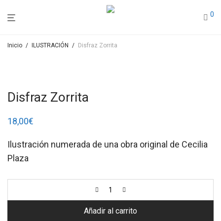
0
Inicio
/
ILUSTRACIÓN
/
Disfraz Zorrita
Disfraz Zorrita
18,00
€
Ilustración numerada de una obra original de Cecilia
Plaza
Añadir al carrito