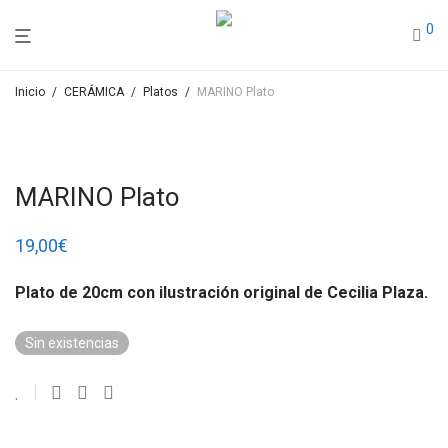
0
Inicio
/
CERÁMICA
/
Platos
/
MARINO Plato
MARINO Plato
19,00
€
Plato de 20cm con ilustración original de Cecilia Plaza.
Sin existencias