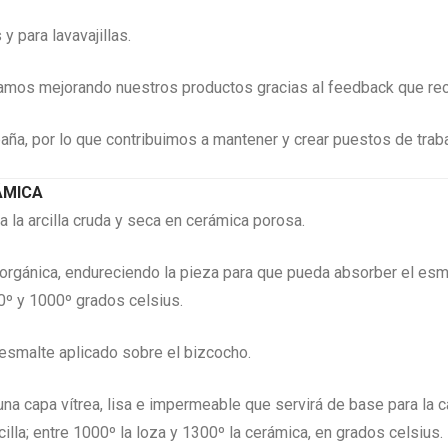
 para lavavajillas.
mos mejorando nuestros productos gracias al feedback que rec
ña, por lo que contribuimos a mantener y crear puestos de traba
ÁMICA
 la arcilla cruda y seca en cerámica porosa.
a orgánica, endureciendo la pieza para que pueda absorber el esm
º y 1000º grados celsius.
l esmalte aplicado sobre el bizcocho.
una capa vítrea, lisa e impermeable que servirá de base para la c
illa; entre 1000º la loza y 1300º la cerámica, en grados celsius.