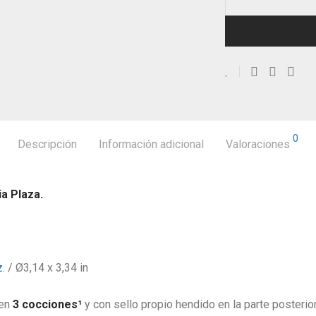
0
Descripción
Información adicional
Valoraciones
ia Plaza.
.
/ Ø3,14 x 3,34 in
 en
3 cocciones¹
y con sello propio hendido en la parte posterior