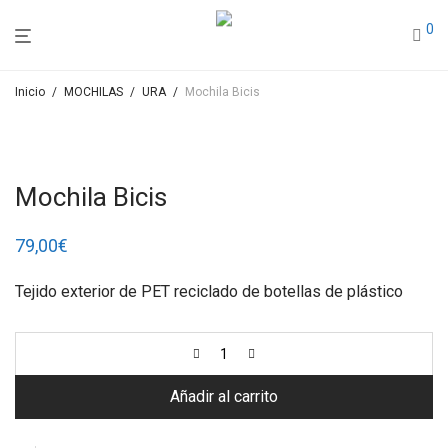
0
Inicio
/
MOCHILAS
/
URA
/
Mochila Bicis
Mochila Bicis
79,00
€
Tejido exterior de PET reciclado de botellas de plástico
Añadir al carrito