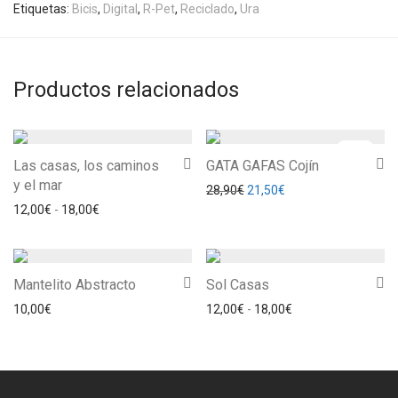
Etiquetas:
Bicis
,
Digital
,
R-Pet
,
Reciclado
,
Ura
Productos relacionados
-
26
%
Las casas, los caminos
GATA GAFAS Cojín
y el mar
El precio original era: 28,90
El precio actual es: 
28,90
€
21,50
€
Rango de precios: desde 12,00€ hasta 18,00€
12,00
€
-
18,00
€
Mantelito Abstracto
Sol Casas
Rango de precios: 
10,00
€
12,00
€
-
18,00
€