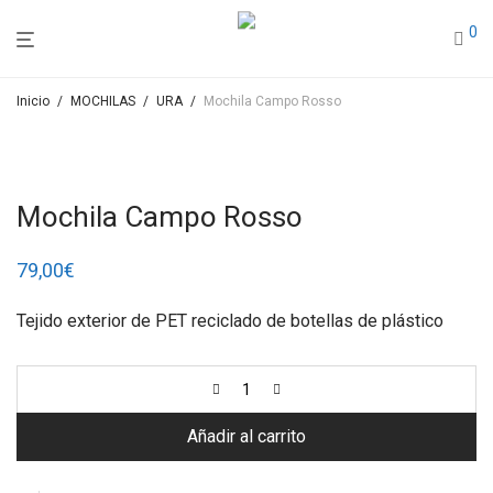
0
Inicio
/
MOCHILAS
/
URA
/
Mochila Campo Rosso
Mochila Campo Rosso
79,00
€
Tejido exterior de PET reciclado de botellas de plástico
Añadir al carrito