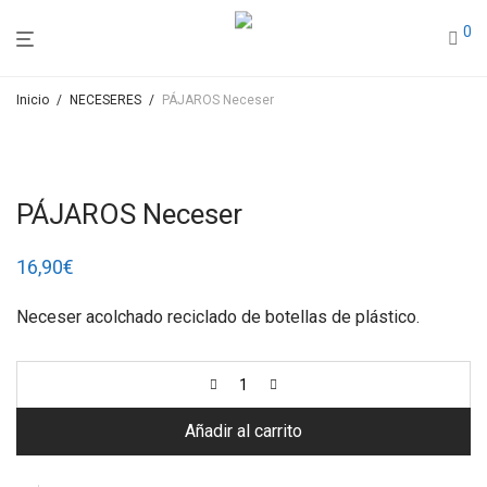
0
Inicio
/
NECESERES
/
PÁJAROS Neceser
PÁJAROS Neceser
16,90
€
Neceser acolchado reciclado de botellas de plástico.
Añadir al carrito