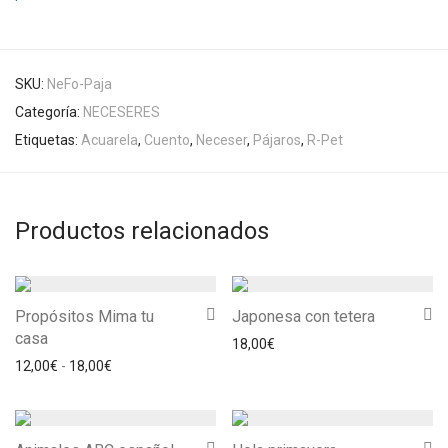
SKU:
NeFo-Paja
Categoría:
NECESERES
Etiquetas:
Acuarela
,
Cuento
,
Neceser
,
Pájaros
,
R-Pet
Productos relacionados
Propósitos Mima tu
Japonesa con tetera
casa
18,00
€
Rango de precios: desde 12,00€ hasta 18,00€
12,00
€
-
18,00
€