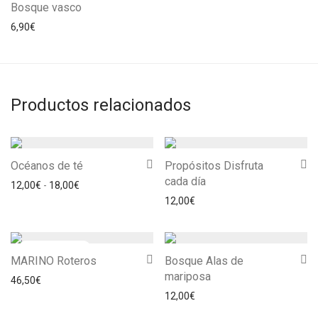
Bosque vasco
6,90
€
Productos relacionados
Océanos de té
Propósitos Disfruta
cada día
Rango de precios: desde 12,00€ hasta 18,00€
12,00
€
-
18,00
€
12,00
€
MARINO Roteros
Bosque Alas de
mariposa
46,50
€
12,00
€