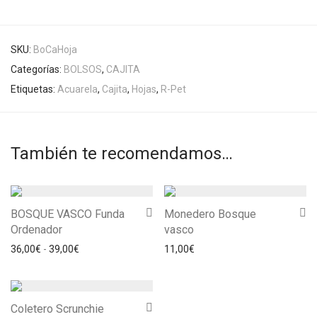
SKU:
BoCaHoja
Categorías:
BOLSOS
,
CAJITA
Etiquetas:
Acuarela
,
Cajita
,
Hojas
,
R-Pet
También te recomendamos…
BOSQUE VASCO Funda
Monedero Bosque
Ordenador
vasco
Rango de precios: desde 36,00€ hasta 39,00€
36,00
€
-
39,00
€
11,00
€
Coletero Scrunchie