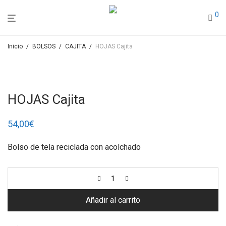
0
Inicio
/
BOLSOS
/
CAJITA
/
HOJAS Cajita
HOJAS Cajita
54,00
€
Bolso de tela reciclada con acolchado
Añadir al carrito