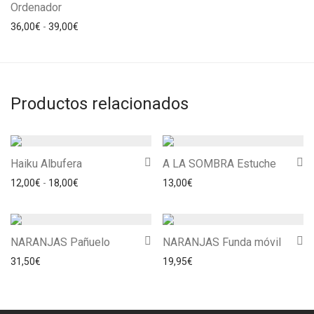
Ordenador
Rango de precios: desde 36,00€ hasta 39,00€
36,00
€
-
39,00
€
Productos relacionados
Haiku Albufera
A LA SOMBRA Estuche
Rango de precios: desde 12,00€ hasta 18,00€
12,00
€
-
18,00
€
13,00
€
NARANJAS Pañuelo
NARANJAS Funda móvil
31,50
€
19,95
€