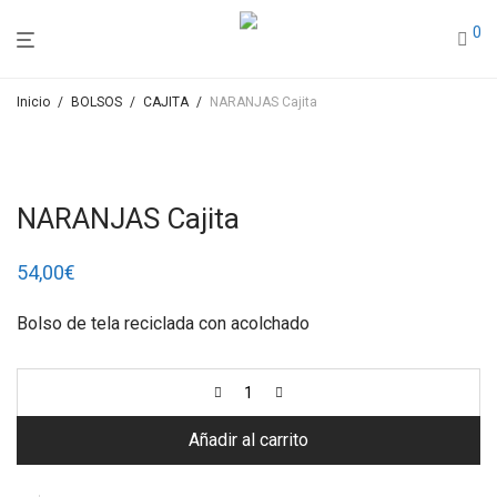
0
Inicio
/
BOLSOS
/
CAJITA
/
NARANJAS Cajita
NARANJAS Cajita
54,00
€
Bolso de tela reciclada con acolchado
Añadir al carrito