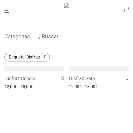
0
Categorías
Buscar
Etiqueta:
Disfraz
Disfraz Conejo
Disfraz Gato
Rango de precios: desde 12,00€ hasta 18,00€
Rango de precios: 
12,00
€
-
18,00
€
12,00
€
-
18,00
€