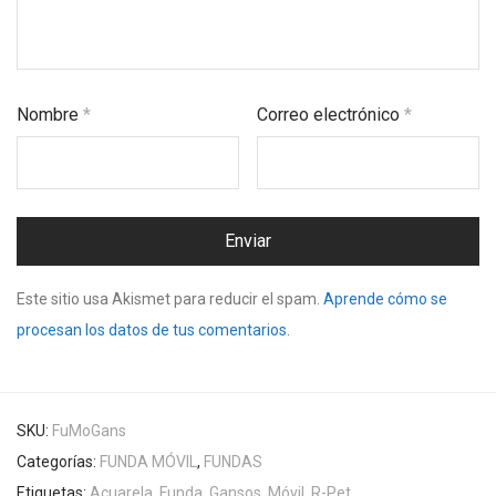
Nombre
*
Correo electrónico
*
Este sitio usa Akismet para reducir el spam.
Aprende cómo se
procesan los datos de tus comentarios.
SKU:
FuMoGans
Categorías:
FUNDA MÓVIL
,
FUNDAS
Etiquetas:
Acuarela
,
Funda
,
Gansos
,
Móvil
,
R-Pet