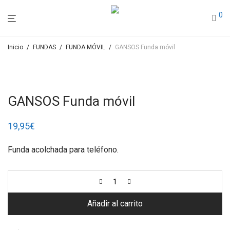
0
Inicio
/
FUNDAS
/
FUNDA MÓVIL
/
GANSOS Funda móvil
GANSOS Funda móvil
19,95
€
Funda acolchada para teléfono.
Añadir al carrito