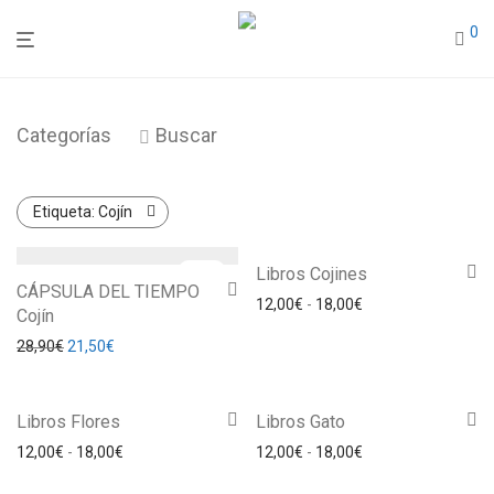
0
Categorías
Buscar
Etiqueta:
Cojín
-
26
%
Libros Cojines
CÁPSULA DEL TIEMPO
Rango de precios: 
12,00
€
-
18,00
€
Cojín
El precio original era: 28,90€.
El precio actual es: 21,50€.
28,90
€
21,50
€
Libros Flores
Libros Gato
Rango de precios: desde 12,00€ hasta 18,00€
Rango de precios: 
12,00
€
-
18,00
€
12,00
€
-
18,00
€