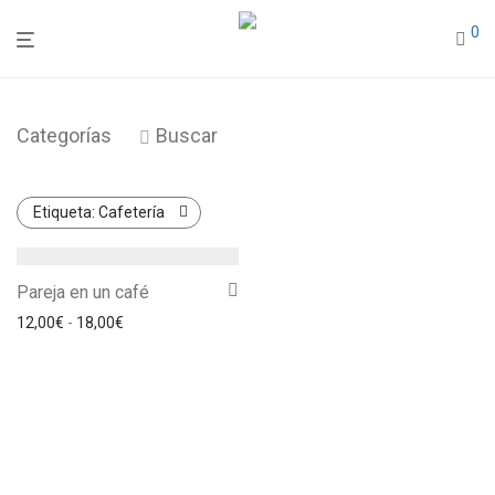
0
Categorías
Buscar
Etiqueta:
Cafetería
Pareja en un café
Rango de precios: desde 12,00€ hasta 18,00€
12,00
€
-
18,00
€