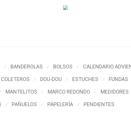
BANDEROLAS
BOLSOS
CALENDARIO ADVIE
⁄
⁄
⁄
COLETEROS
DOU-DOU
ESTUCHES
FUNDAS
⁄
⁄
⁄
MANTELITOS
MARCO REDONDO
MEDIDORES
⁄
⁄
⁄
S
PAÑUELOS
PAPELERÍA
PENDIENTES
⁄
⁄
⁄