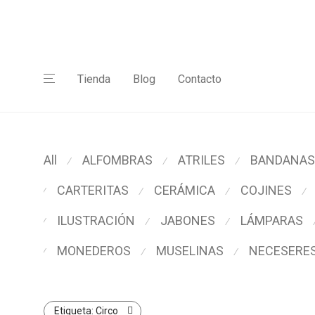
Tienda
Blog
Contacto
All
ALFOMBRAS
ATRILES
BANDANAS
⁄
⁄
⁄
CARTERITAS
CERÁMICA
COJINES
⁄
⁄
⁄
⁄
ILUSTRACIÓN
JABONES
LÁMPARAS
⁄
⁄
⁄
MONEDEROS
MUSELINAS
NECESERE
⁄
⁄
⁄
Etiqueta:
Circo