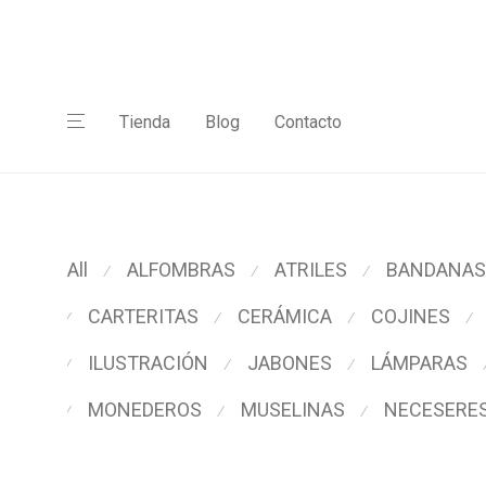
Tienda
Blog
Contacto
All
ALFOMBRAS
ATRILES
BANDANAS
⁄
⁄
⁄
CARTERITAS
CERÁMICA
COJINES
⁄
⁄
⁄
⁄
ILUSTRACIÓN
JABONES
LÁMPARAS
⁄
⁄
⁄
MONEDEROS
MUSELINAS
NECESERE
⁄
⁄
⁄