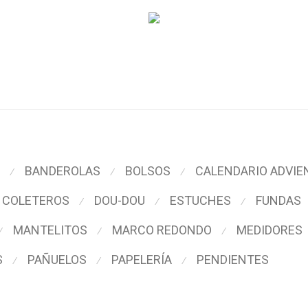
BANDEROLAS
BOLSOS
CALENDARIO ADVIE
⁄
⁄
⁄
COLETEROS
DOU-DOU
ESTUCHES
FUNDAS
⁄
⁄
⁄
MANTELITOS
MARCO REDONDO
MEDIDORES
⁄
⁄
⁄
S
PAÑUELOS
PAPELERÍA
PENDIENTES
⁄
⁄
⁄