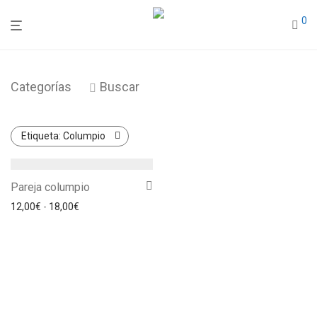
0
Categorías
Buscar
Etiqueta:
Columpio
Pareja columpio
Rango de precios: desde 12,00€ hasta 18,00€
12,00
€
-
18,00
€