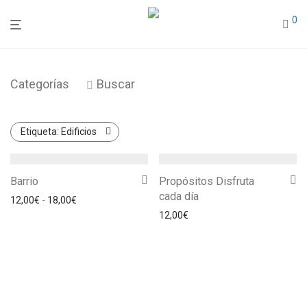
0
Categorías
Buscar
Etiqueta:
Edificios
Barrio
Propósitos Disfruta
cada día
Rango de precios: desde 12,00€ hasta 18,00€
12,00
€
-
18,00
€
12,00
€