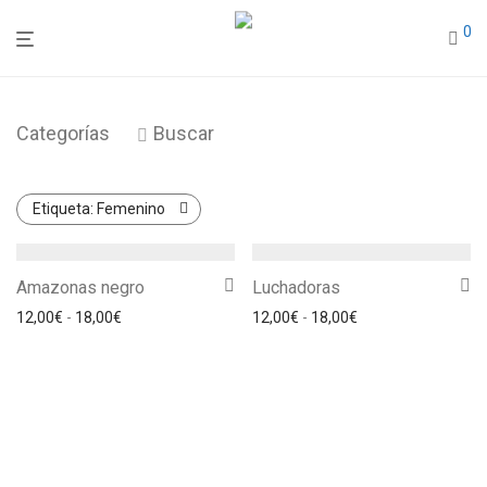
0
Categorías
Buscar
Etiqueta:
Femenino
Amazonas negro
Luchadoras
Rango de precios: desde 12,00€ hasta 18,00€
Rango de precios: 
12,00
€
-
18,00
€
12,00
€
-
18,00
€