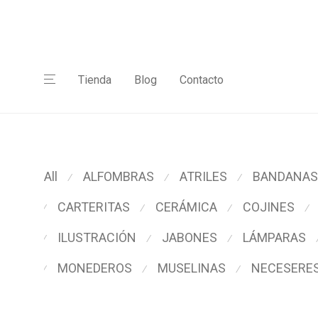
Tienda
Blog
Contacto
All
ALFOMBRAS
ATRILES
BANDANAS
⁄
⁄
⁄
CARTERITAS
CERÁMICA
COJINES
⁄
⁄
⁄
⁄
ILUSTRACIÓN
JABONES
LÁMPARAS
⁄
⁄
⁄
MONEDEROS
MUSELINAS
NECESERE
⁄
⁄
⁄