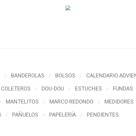
BANDEROLAS
BOLSOS
CALENDARIO ADVIE
⁄
⁄
⁄
COLETEROS
DOU-DOU
ESTUCHES
FUNDAS
⁄
⁄
⁄
MANTELITOS
MARCO REDONDO
MEDIDORES
⁄
⁄
⁄
S
PAÑUELOS
PAPELERÍA
PENDIENTES
⁄
⁄
⁄