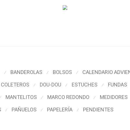
BANDEROLAS
BOLSOS
CALENDARIO ADVIE
⁄
⁄
⁄
COLETEROS
DOU-DOU
ESTUCHES
FUNDAS
⁄
⁄
⁄
MANTELITOS
MARCO REDONDO
MEDIDORES
⁄
⁄
⁄
S
PAÑUELOS
PAPELERÍA
PENDIENTES
⁄
⁄
⁄