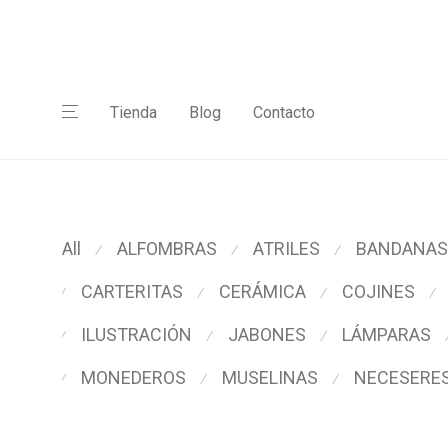
Tienda
Blog
Contacto
All
ALFOMBRAS
ATRILES
BANDANAS
⁄
⁄
⁄
CARTERITAS
CERÁMICA
COJINES
⁄
⁄
⁄
⁄
ILUSTRACIÓN
JABONES
LÁMPARAS
⁄
⁄
⁄
MONEDEROS
MUSELINAS
NECESERE
⁄
⁄
⁄