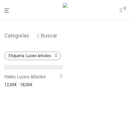
0
Categorías
Buscar
Etiqueta:
Luces árboles
Haiku Luces árboles
Rango de precios: desde 12,00€ hasta 18,00€
12,00
€
-
18,00
€