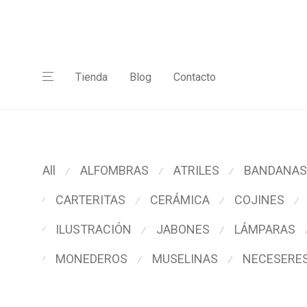
Tienda
Blog
Contacto
All
ALFOMBRAS
ATRILES
BANDANAS
⁄
⁄
⁄
CARTERITAS
CERÁMICA
COJINES
⁄
⁄
⁄
⁄
ILUSTRACIÓN
JABONES
LÁMPARAS
⁄
⁄
⁄
MONEDEROS
MUSELINAS
NECESERE
⁄
⁄
⁄