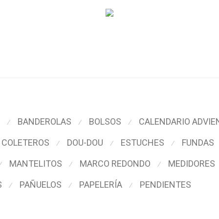
BANDEROLAS
BOLSOS
CALENDARIO ADVIE
⁄
⁄
⁄
COLETEROS
DOU-DOU
ESTUCHES
FUNDAS
⁄
⁄
⁄
MANTELITOS
MARCO REDONDO
MEDIDORES
⁄
⁄
⁄
S
PAÑUELOS
PAPELERÍA
PENDIENTES
⁄
⁄
⁄