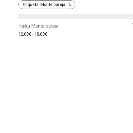
Etiqueta:
Monte pareja
Haiku Monte pareja
Rango de precios: desde 12,00€ hasta 18,00€
12,00
€
-
18,00
€