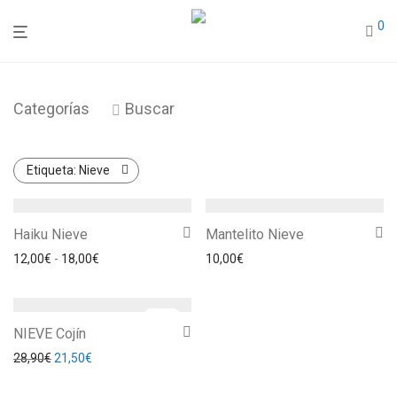
0
Categorías
Buscar
Etiqueta:
Nieve
Haiku Nieve
Mantelito Nieve
Rango de precios: desde 12,00€ hasta 18,00€
12,00
€
-
18,00
€
10,00
€
-
26
%
NIEVE Cojín
El precio original era: 28,90€.
El precio actual es: 21,50€.
28,90
€
21,50
€