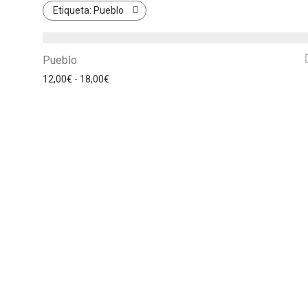
Etiqueta:
Pueblo
Pueblo
Rango de precios: desde 12,00€ hasta 18,00€
12,00
€
-
18,00
€