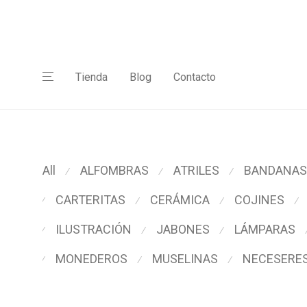
Tienda
Blog
Contacto
All
ALFOMBRAS
ATRILES
BANDANAS
⁄
⁄
⁄
CARTERITAS
CERÁMICA
COJINES
⁄
⁄
⁄
⁄
ILUSTRACIÓN
JABONES
LÁMPARAS
⁄
⁄
⁄
MONEDEROS
MUSELINAS
NECESERE
⁄
⁄
⁄