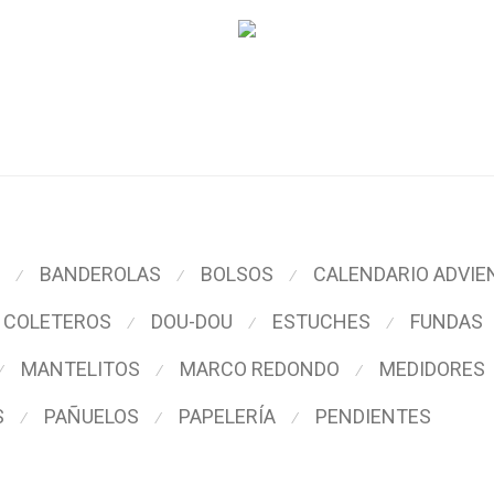
BANDEROLAS
BOLSOS
CALENDARIO ADVIE
⁄
⁄
⁄
COLETEROS
DOU-DOU
ESTUCHES
FUNDAS
⁄
⁄
⁄
MANTELITOS
MARCO REDONDO
MEDIDORES
⁄
⁄
⁄
S
PAÑUELOS
PAPELERÍA
PENDIENTES
⁄
⁄
⁄