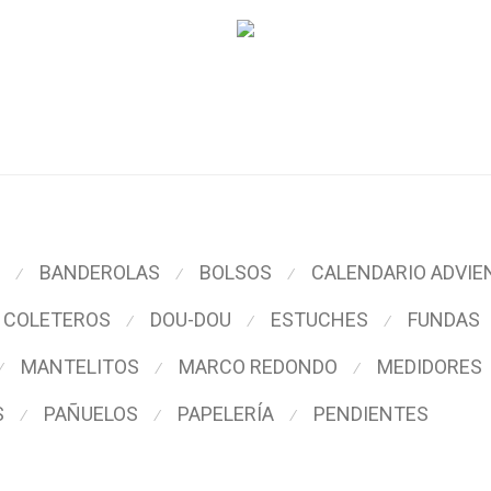
BANDEROLAS
BOLSOS
CALENDARIO ADVIE
⁄
⁄
⁄
COLETEROS
DOU-DOU
ESTUCHES
FUNDAS
⁄
⁄
⁄
MANTELITOS
MARCO REDONDO
MEDIDORES
⁄
⁄
⁄
S
PAÑUELOS
PAPELERÍA
PENDIENTES
⁄
⁄
⁄