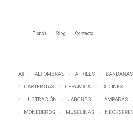
Tienda
Blog
Contacto
All
ALFOMBRAS
ATRILES
BANDANAS
⁄
⁄
⁄
CARTERITAS
CERÁMICA
COJINES
⁄
⁄
⁄
⁄
ILUSTRACIÓN
JABONES
LÁMPARAS
⁄
⁄
⁄
MONEDEROS
MUSELINAS
NECESERE
⁄
⁄
⁄