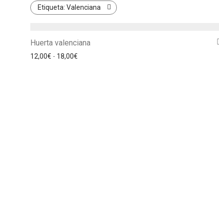
Etiqueta:
Valenciana
Huerta valenciana
Rango de precios: desde 12,00€ hasta 18,00€
12,00
€
-
18,00
€