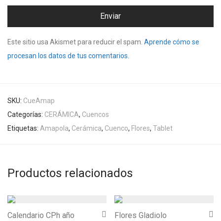
Este sitio usa Akismet para reducir el spam.
Aprende cómo se
procesan los datos de tus comentarios.
SKU:
CueAmap
Categorías:
CERÁMICA
,
Cuencos
Etiquetas:
Amapola
,
Cerámica
,
Cuenco
,
Flores
,
Tablet
Productos relacionados
Calendario CPh año
Flores Gladiolo