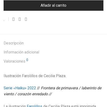
Añadir al carrito
Descripción
Información adicional
0
Valoraciones
Ilustración Farolillos de Cecilia Plaza.
Serie «Haiku» 2022
//
Frontera de primavera / laberinto de
viento / corazón enredado //
La ilustración
Farolillos
de Cecilia Plaza está imprimida