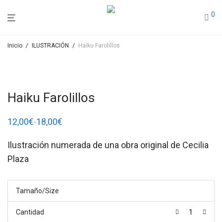
0
Inicio
/
ILUSTRACIÓN
/
Haiku Farolillos
Haiku Farolillos
12,00
€
18,00
€
-
Rango
de
precios:
Ilustración numerada de una obra original de Cecilia
desde
12,00€
Plaza
hasta
18,00€
Tamaño/Size
Cantidad