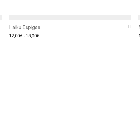
Haiku Espigas
Rango de precios: desde 12,00€ hasta 18,00€
12,00
€
-
18,00
€