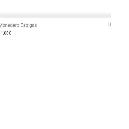
Monedero Espigas
11,00
€