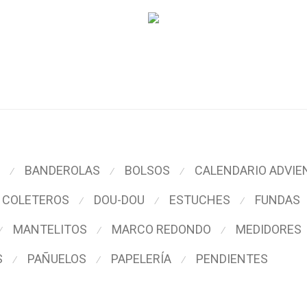
BANDEROLAS
BOLSOS
CALENDARIO ADVIE
⁄
⁄
⁄
COLETEROS
DOU-DOU
ESTUCHES
FUNDAS
⁄
⁄
⁄
MANTELITOS
MARCO REDONDO
MEDIDORES
⁄
⁄
⁄
S
PAÑUELOS
PAPELERÍA
PENDIENTES
⁄
⁄
⁄