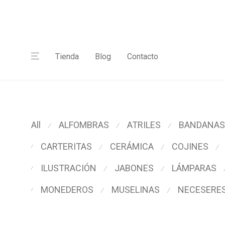
Tienda
Blog
Contacto
All
ALFOMBRAS
ATRILES
BANDANAS
⁄
⁄
⁄
CARTERITAS
CERÁMICA
COJINES
⁄
⁄
⁄
⁄
ILUSTRACIÓN
JABONES
LÁMPARAS
⁄
⁄
⁄
MONEDEROS
MUSELINAS
NECESERE
⁄
⁄
⁄