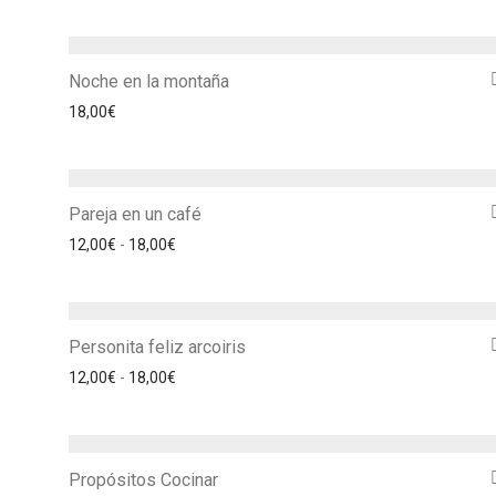
Noche en la montaña
18,00
€
Pareja en un café
Rango de precios: desde 12,00€ hasta 18,00€
12,00
€
-
18,00
€
Personita feliz arcoiris
Rango de precios: desde 12,00€ hasta 18,00€
12,00
€
-
18,00
€
Propósitos Cocinar