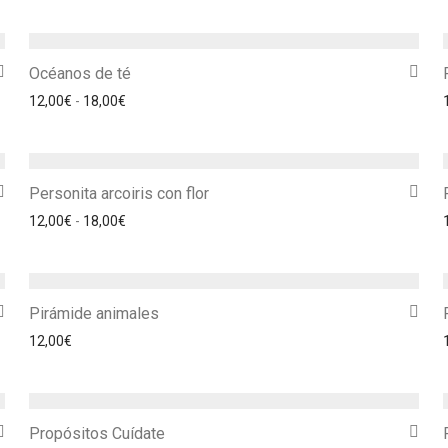
Océanos de té
Rango de precios: desde 12,00€ hasta 18,00€
12,00
€
-
18,00
€
Personita arcoiris con flor
Rango de precios: desde 12,00€ hasta 18,00€
12,00
€
-
18,00
€
Pirámide animales
12,00
€
Propósitos Cuídate