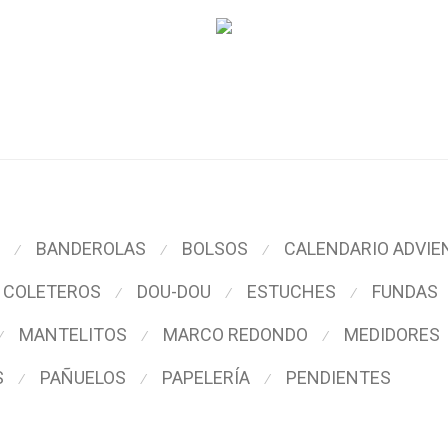
BANDEROLAS
BOLSOS
CALENDARIO ADVIE
⁄
⁄
⁄
COLETEROS
DOU-DOU
ESTUCHES
FUNDAS
⁄
⁄
⁄
MANTELITOS
MARCO REDONDO
MEDIDORES
⁄
⁄
⁄
S
PAÑUELOS
PAPELERÍA
PENDIENTES
⁄
⁄
⁄