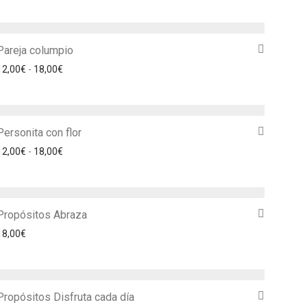
Pareja columpio
Rango de precios: desde 12,00€ hasta 18,00€
12,00
€
-
18,00
€
Personita con flor
Rango de precios: desde 12,00€ hasta 18,00€
12,00
€
-
18,00
€
Propósitos Abraza
18,00
€
Propósitos Disfruta cada día