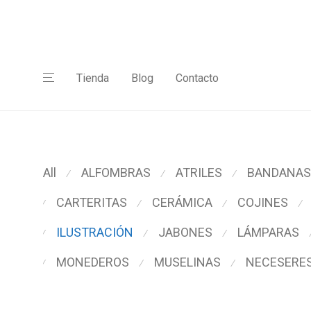
Tienda
Blog
Contacto
All
ALFOMBRAS
ATRILES
BANDANAS
⁄
⁄
⁄
CARTERITAS
CERÁMICA
COJINES
⁄
⁄
⁄
⁄
ILUSTRACIÓN
JABONES
LÁMPARAS
⁄
⁄
⁄
MONEDEROS
MUSELINAS
NECESERE
⁄
⁄
⁄